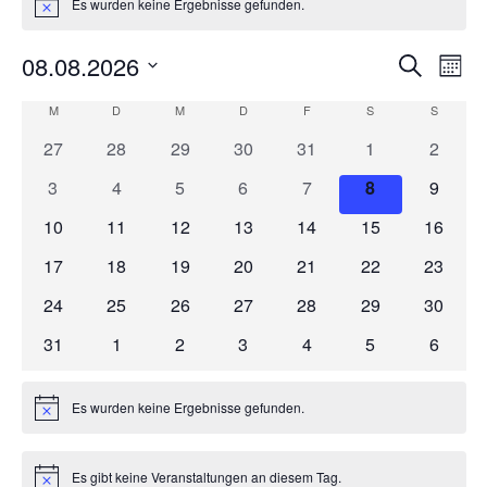
Es wurden keine Ergebnisse gefunden.
Hinweis
08.08.2026
VERANS
VER
Suche
Mona
Datum
ANS
SUCHE
KALENDER
M
MONTAG
D
DIENSTAG
M
MITTWOCH
D
DONNERSTAG
F
FREITAG
S
SAMSTAG
S
SONNT
wählen.
NAV
0
0
0
0
0
0
0
27
28
29
30
31
1
2
UND
VON
Veranstaltungen
Veranstaltungen
Veranstaltungen
Veranstaltungen
Veranstaltungen
Veranstaltunge
Veranst
0
0
0
0
0
0
0
3
4
5
6
7
8
9
ANSICHT
VERANSTALTUNGEN
Veranstaltungen
Veranstaltungen
Veranstaltungen
Veranstaltungen
Veranstaltungen
Veranstaltung
Veranst
0
0
0
0
0
0
0
10
11
12
13
14
15
16
NAVIGA
Veranstaltungen
Veranstaltungen
Veranstaltungen
Veranstaltungen
Veranstaltungen
Veranstaltungen
Veranst
0
0
0
0
0
0
0
17
18
19
20
21
22
23
Veranstaltungen
Veranstaltungen
Veranstaltungen
Veranstaltungen
Veranstaltungen
Veranstaltungen
Veranst
0
0
0
0
0
0
0
24
25
26
27
28
29
30
Veranstaltungen
Veranstaltungen
Veranstaltungen
Veranstaltungen
Veranstaltungen
Veranstaltungen
Veranst
0
0
0
0
0
0
0
31
1
2
3
4
5
6
Veranstaltungen
Veranstaltungen
Veranstaltungen
Veranstaltungen
Veranstaltungen
Veranstaltunge
Veranst
Es wurden keine Ergebnisse gefunden.
Hinweis
Es gibt keine Veranstaltungen an diesem Tag.
Hinweis