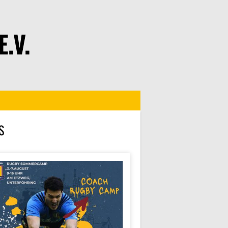
.V.
S