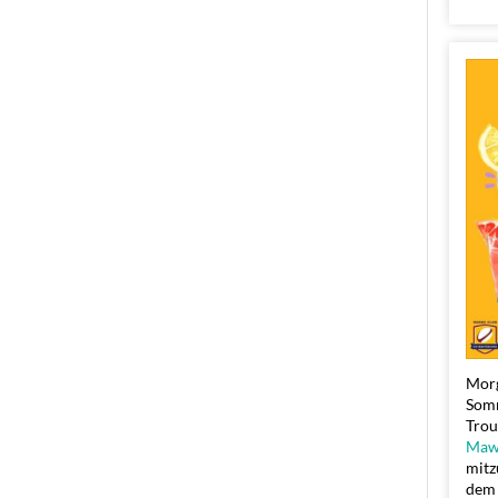
Morg
Somm
Trou
Mawu
mitz
dem 