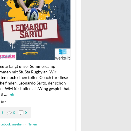
eute fängt unser Sommercamp
mmen mit StuSta Rugby an. Wir
ten noch einen tollen Coach für diese
e finden. Leonardo Sarto, der schon
der WM für Italien als Wing gespielt hat,
 d
...
mehr
e her
6
0
0
acebook ansehen
·
Teilen