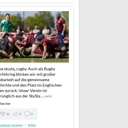
e stusta_rugby. Auch als Rugby
rföhring blicken wir mit großer
barkeit auf die gemeinsame
hichte und den Platz im Englischen
en zurück. Unser Verein ist
rünglich aus der StuSta
...
mehr
hen her
31
0
0
acebook ansehen
·
Teilen