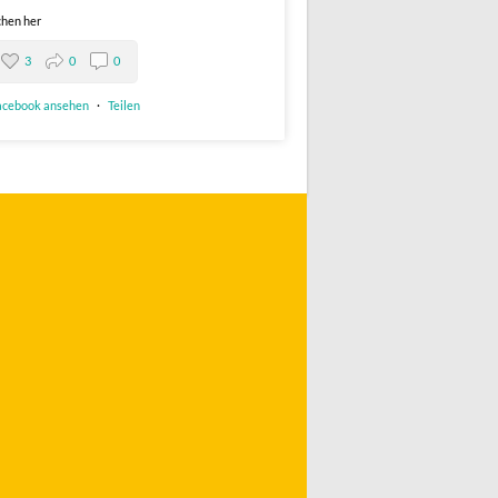
hen her
3
0
0
acebook ansehen
·
Teilen