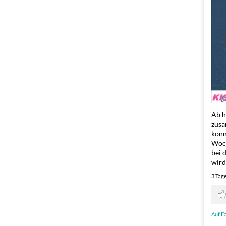
Ab h
zusa
konn
Woch
bei 
wird
3 Tag
Auf F