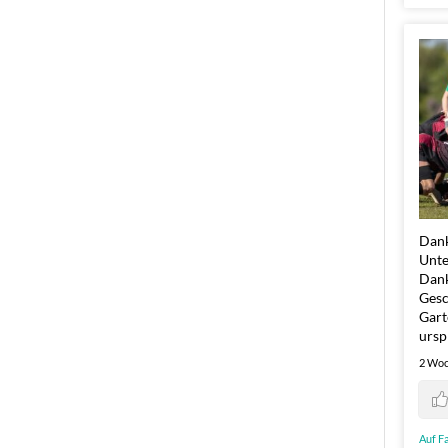
Dank
Unte
Dank
Gesc
Gart
ursp
2 Woc
Auf F