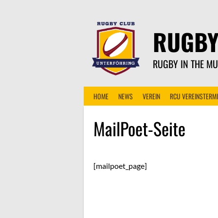
Skip
to
content
RUGBY
RUGBY IN THE MU
HOME
NEWS
VEREIN
RCU VEREINSTERM
MailPoet-Seite
[mailpoet_page]
POST